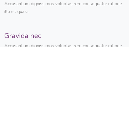
Accusantium dignissimos voluptas rem consequatur ratione
illo sit quasi.
Gravida nec
Accusantium dignissimos voluptas rem consequatur ratione
illo sit quasi.
Gravida nec
Praesentium magnam pariatur quae necessitatibus eligendi
voluptate ducimus.
Gravida nec
Accusantium dignissimos voluptas rem consequatur ratione
illo sit quasi.